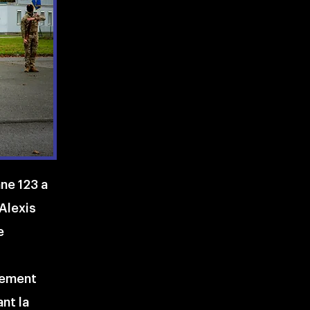
ne 123 a
 Alexis
e
llement
nt la