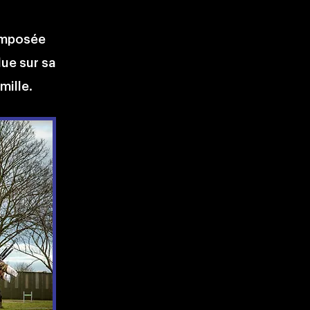
composée
due sur sa
mille.