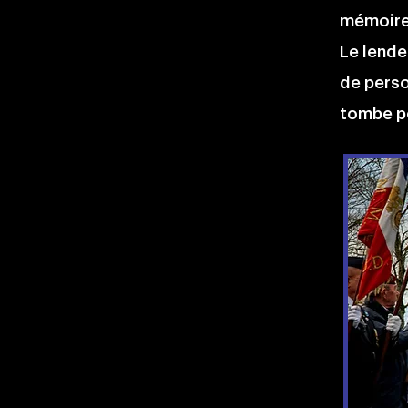
mémoire 
Le lende
de perso
tombe po