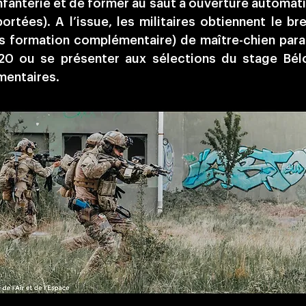
fanterie et de former au saut à ouverture automat
ortées). A l’issue, les militaires obtiennent le 
ès formation complémentaire) de maître-chien parach
20 ou se présenter aux sélections du stage Bélo
mentaires.